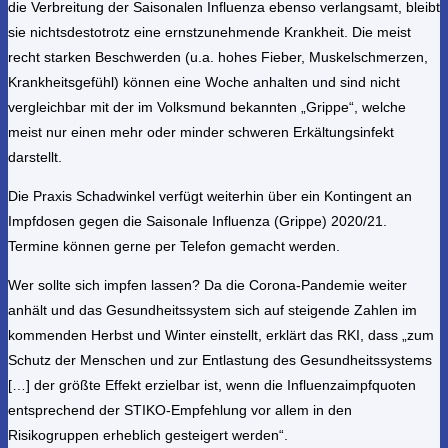
die Verbreitung der Saisonalen Influenza ebenso verlangsamt, bleibt
sie nichtsdestotrotz eine ernstzunehmende Krankheit. Die meist
recht starken Beschwerden (u.a. hohes Fieber, Muskelschmerzen,
Krankheitsgefühl) können eine Woche anhalten und sind nicht
vergleichbar mit der im Volksmund bekannten „Grippe“, welche
meist nur einen mehr oder minder schweren Erkältungsinfekt
darstellt.
Die Praxis Schadwinkel verfügt weiterhin über ein Kontingent an
Impfdosen gegen die Saisonale Influenza (Grippe) 2020/21.
Termine können gerne per Telefon gemacht werden.
Wer sollte sich impfen lassen? Da die Corona-Pandemie weiter
anhält und das Gesundheitssystem sich auf steigende Zahlen im
kommenden Herbst und Winter einstellt, erklärt das RKI, dass „zum
Schutz der Menschen und zur Entlastung des Gesundheitssystems
[…] der größte Effekt erzielbar ist, wenn die Influenzaimpfquoten
entsprechend der STIKO-Empfehlung vor allem in den
Risikogruppen erheblich gesteigert werden“.