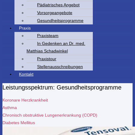
Pädiatrisches Angebot
Vorsorgeangebote
Gesundheitsprogramme
Praxis
Praxisteam
In Gedenken an Dr. med.
Matthias Schadwinkel
Praxistour
Stellenausschreibungen
Kontakt
Leistungsspektrum: Gesundheitsprogramme
Koronare Herzkrankheit
Asthma
Chronisch obstruktive Lungenerkrankung (COPD)
Diabetes Mellitus