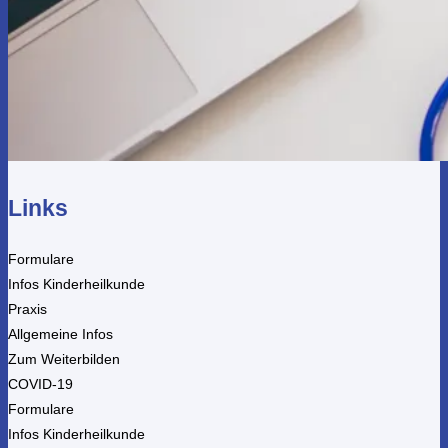
Links
Formulare
Infos Kinderheilkunde
Praxis
Allgemeine Infos
Zum Weiterbilden
COVID-19
Formulare
Infos Kinderheilkunde